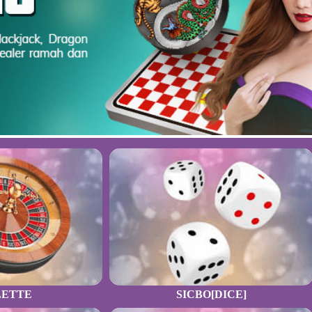
LETTE
SICBO[DICE]