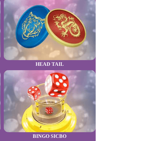
HEAD TAIL
BINGO SICBO