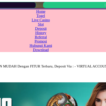
Home
Togel
Live Casino
Slot
Deposit
History
Referral
Promosi
Hubungi Kami
Download
ru, Deposit Via : - VIRTUAL ACCOUNT - E-WALLET - QRIS (SCAN BA