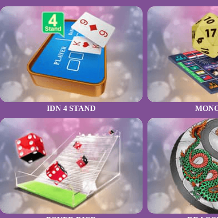
IDN 4 STAND
MON