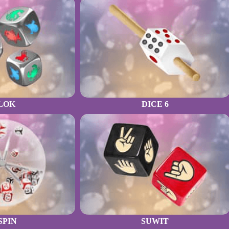
LOK
DICE 6
SPIN
SUWIT