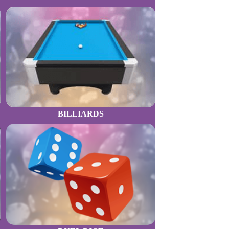
BILLIARDS